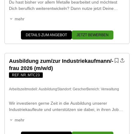
Du hast bisher vor allem Metalle bearbeitet und möchtest
Dich beruflich weiterentwickeln? Dann nutze jetzt Deine
Chance zum Umstieg! Bei Miratec erhältst Du eine
mehr
gründliche Einarbeitung in die Kunststoffverarbeitung –
Schritt für Schritt lernst Du, technische Kunststoffe präzise zu
bearbeiten. Werde Teil eines jungen, expandierenden und
DETAILS ZUM ANGEBOT
JETZT BEWERBEN
modernen Unternehmens, in dem Kunststoffbearbeitung
nicht nur sauberer und […]
Ausbildung zum/zur Industriekaufmann/-
frau 2026 (m/w/d)
REF. NR.:MTC23
Arbeitszeitmodell:
Ausbildung
Standort:
Gescher
Bereich:
Verwaltung
Wir investieren gerne Zeit in die Ausbildung unserer
Industriekaufleute und unterstützen sie dabei, in ihren Job
hineinzuwachsen. Du wirst bei uns stets gefördert, damit du
mehr
dich weiterentwickeln kannst und lernst selbständig zu
arbeiten und selbstbewusst Entscheidungen zu treffen. So