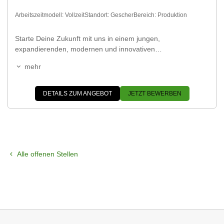
Arbeitszeitmodell:
Vollzeit
Standort:
Gescher
Bereich:
Produktion
Starte Deine Zukunft mit uns in einem jungen,
expandierenden, modernen und innovativen
Präzisionstechnikunternehmen. Miratec ist Spezialist in der
mehr
Fertigung hochpräziser Werkstoffteile aus technischen
Kunststoffen.
DETAILS ZUM ANGEBOT
JETZT BEWERBEN
Alle offenen Stellen