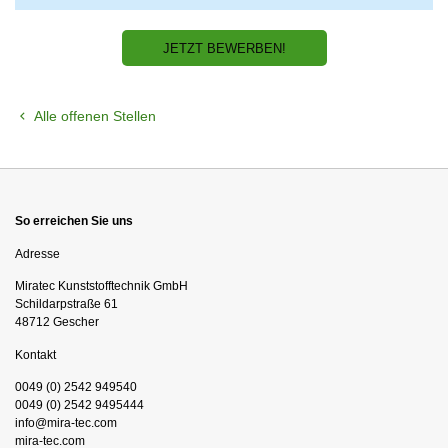
JETZT BEWERBEN!
Alle offenen Stellen
So erreichen Sie uns
Adresse
Mi­ra­tec Kunst­stoff­tech­nik GmbH
Schildarpstraße 61
48712 Gescher
Kontakt
0049 (0) 2542 949540
0049 (0) 2542 9495444
info@mira-tec.com
mira-tec.com